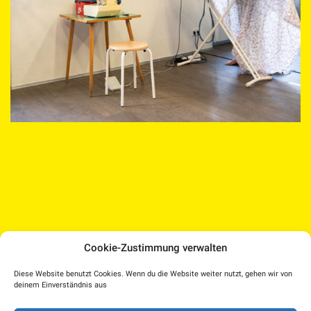
Cookie-Zustimmung verwalten
Medien Kultur Haus |
Diese Website benutzt Cookies. Wenn du die Website weiter nutzt, gehen wir von
Pollheimerstraße 17 | 4600 Wels
deinem Einverständnis aus
Facebook
Instagram
T.: 07242 207030 |
office@medienkulturhaus.at
YouTube
Dorf TV